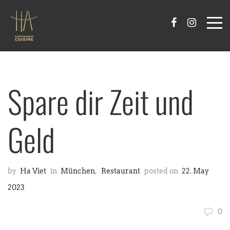
Spare dir Zeit und
Geld
by
Ha Viet
in
München
,
Restaurant
posted on
22. May
2023
0